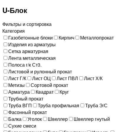
U-Блок
Фильтры и сортировка
Категория
Газобетонные блоки
Кирпич
Металлопрокат
Изделия из арматуры
Сетка арматурная
Лента металлическая
Полоса г/к Ст3.
Листовой и рулонный прокат
Лист Г/К
Лист ОЦ
Лист ПВЛ
Лист Х/К
Метизы
Сортовой прокат
Арматура
Квадрат
Круг
Трубный прокат
Труба ВГП
Труба профильная
Труба Э/С
Фасонный прокат
Балка
Уголок
Швеллер
Швеллер гнутый
Сухие смеси