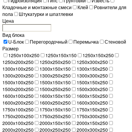
Гидроизоляция
Гипс
Грунтовки
Известь
Кладочные и монтажные смеси
Клей
Ровнители для
пола
Штукатурки и шпатлевки
Цена
Вид блока
U-Блок
Перегородочный
Перемычка
Стеновой
Размер
1250х100х250
1250х150х150
1250х150х250
1250х200х250
1250х250х250
1250х300х250
1300х100х250
1300х150х150
1300х150х250
1300х200х250
1300х250х250
1300х300х250
1500х100х250
1500х150х150
1500х150х250
1500х200х250
1500х250х250
1500х300х250
1600х100х250
1600х150х150
1600х150х250
1600х200х250
1600х250х250
1600х300х250
1750х100х250
1750х150х150
1750х150х250
1750х200х250
1750х250х250
1750х300х250
2000х100х250
2000х150х150
2000х150х250
2000х200х250
2000х250х250
2000х300х250